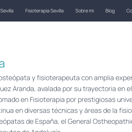
Sevilla
Fisioterapia Sevilla
Sobre mi
Blog
Co
a
teópata y fisioterapeuta con amplia experie
uez Aranda, avalada por su trayectoria en el
omado en Fisioterapia por prestigiosas univ
inua en diversas técnicas y áreas de la fisi
teópatas de España, el General Ostheopathic