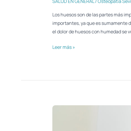
SALUD EN GENERAL
/
Osteopatia Sevi
Los huesos son de las partes más im
importantes, ya que es sumamente de
el dolor de huesos con humedad se vu
Leer más »
Esguince
mal
curado