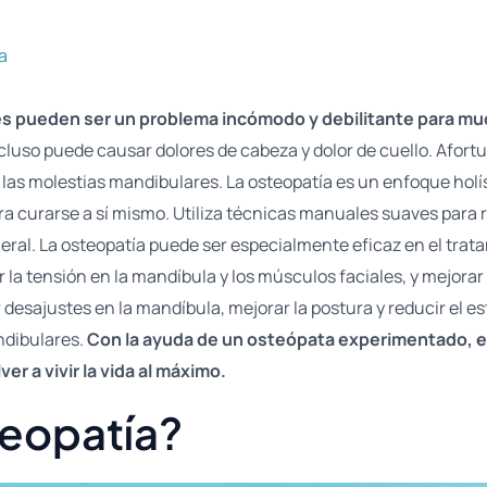
a
ares pueden ser un problema incómodo y debilitante para m
incluso puede causar dolores de cabeza y dolor de cuello. Afor
y las molestias mandibulares. La osteopatía es un enfoque holís
a curarse a sí mismo. Utiliza técnicas manuales suaves para re
neral. La osteopatía puede ser especialmente eficaz en el trata
r la tensión en la mandíbula y los músculos faciales, y mejorar
 desajustes en la mandíbula, mejorar la postura y reducir el es
andibulares.
Con la ayuda de un osteópata experimentado, el
er a vivir la vida al máximo.
teopatía?