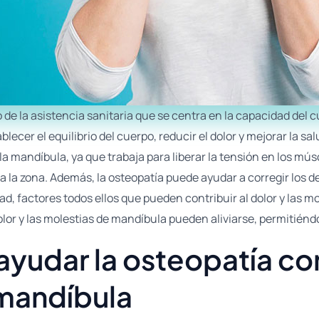
 de la asistencia sanitaria que se centra en la capacidad del c
ecer el equilibrio del cuerpo, reducir el dolor y mejorar la s
n la mandíbula, ya que trabaja para liberar la tensión en los m
o a la zona. Además, la osteopatía puede ayudar a corregir los d
edad, factores todos ellos que pueden contribuir al dolor y las 
or y las molestias de mandíbula pueden aliviarse, permitiéndole
udar la osteopatía con 
mandíbula