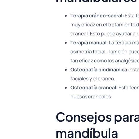
Terapia cráneo-sacral:
Esta t
muy eficaz en el tratamiento de
craneal. Esto puede ayudar a r
Terapia manual
: La terapia m
asimetría facial. También pued
tan eficaz como los analgésicos
Osteopatía biodinámica:
esta
faciales y el cráneo.
Osteopatía craneal
: Esta téc
huesos craneales.
Consejos para 
mandíbula